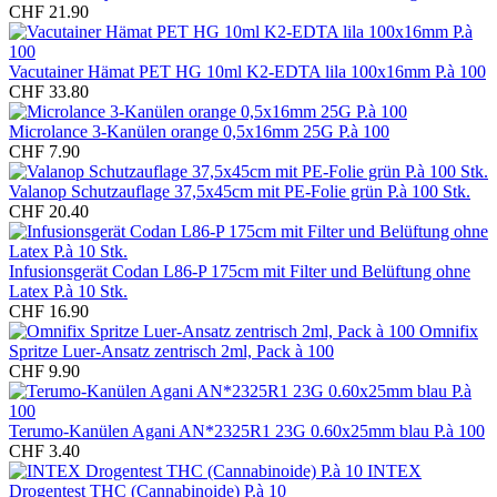
CHF 21.90
Vacutainer Hämat PET HG 10ml K2-EDTA lila 100x16mm P.à 100
CHF 33.80
Microlance 3-Kanülen orange 0,5x16mm 25G P.à 100
CHF 7.90
Valanop Schutzauflage 37,5x45cm mit PE-Folie grün P.à 100 Stk.
CHF 20.40
Infusionsgerät Codan L86-P 175cm mit Filter und Belüftung ohne
Latex P.à 10 Stk.
CHF 16.90
Omnifix
Spritze Luer-Ansatz zentrisch 2ml, Pack à 100
CHF 9.90
Terumo-Kanülen Agani AN*2325R1 23G 0.60x25mm blau P.à 100
CHF 3.40
INTEX
Drogentest THC (Cannabinoide) P.à 10