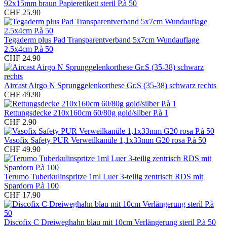
92x15mm braun Papieretikett steril P.à 50
CHF 25.90
Tegaderm plus Pad Transparentverband 5x7cm Wundauflage
2.5x4cm P.à 50
CHF 24.90
Aircast Airgo N Sprunggelenkorthese Gr.S (35-38) schwarz rechts
CHF 49.90
Rettungsdecke 210x160cm 60/80g gold/silber P.à 1
CHF 2.90
Vasofix Safety PUR Verweilkanüle 1,1x33mm G20 rosa P.à 50
CHF 49.90
Terumo Tuberkulinspritze 1ml Luer 3-teilig zentrisch RDS mit
Spardorn P.à 100
CHF 17.90
Discofix C Dreiweghahn blau mit 10cm Verlängerung steril P.à 50