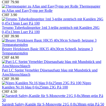
CHF 79.90
Thermopapier
zu Afias und EasyTymp per Rolle
CHF 3.90
Terumo Tuberkulinspritze 1ml 3-teilig zentrisch mit Kanülen 26G
0,45x13mm Luer P.à 100
CHF 39.90
Beurer Heizkissen Basic HK35 40x30cm Schnell- heizung 3
Temparaturstufen
CHF 44.90
Pari LC Sprint Vernebler Düsenaufsatz blau mit Mundstück und
Anschlussschlauch
CHF 39.90
Nipro
Kanülen Nr.16 blau 0,6x25mm 23G P.à 100
CHF 4.50
Sarstedt Safety-Kanüle für S-Monovette 21G 0,8x38mm grün P.à 50