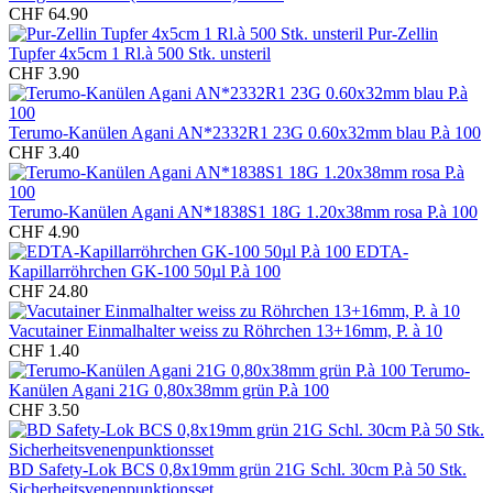
CHF 64.90
Pur-Zellin
Tupfer 4x5cm 1 Rl.à 500 Stk. unsteril
CHF 3.90
Terumo-Kanülen Agani AN*2332R1 23G 0.60x32mm blau P.à 100
CHF 3.40
Terumo-Kanülen Agani AN*1838S1 18G 1.20x38mm rosa P.à 100
CHF 4.90
EDTA-
Kapillarröhrchen GK-100 50µl P.à 100
CHF 24.80
Vacutainer Einmalhalter weiss zu Röhrchen 13+16mm, P. à 10
CHF 1.40
Terumo-
Kanülen Agani 21G 0,80x38mm grün P.à 100
CHF 3.50
BD Safety-Lok BCS 0,8x19mm grün 21G Schl. 30cm P.à 50 Stk.
Sicherheitsvenenpunktionsset