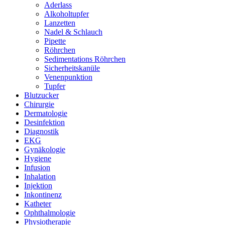
Aderlass
Alkoholtupfer
Lanzetten
Nadel & Schlauch
Pipette
Röhrchen
Sedimentations Röhrchen
Sicherheitskanüle
Venenpunktion
Tupfer
Blutzucker
Chirurgie
Dermatologie
Desinfektion
Diagnostik
EKG
Gynäkologie
Hygiene
Infusion
Inhalation
Injektion
Inkontinenz
Katheter
Ophthalmologie
Physiotherapie