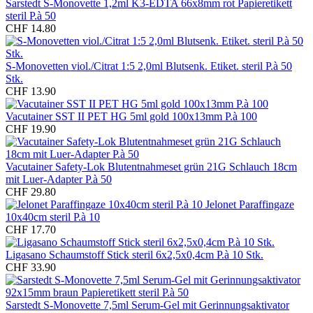
Sarstedt S-Monovette 1,2ml K3-EDTA 66x8mm rot Papieretikett
steril P.à 50
CHF 14.80
S-Monovetten viol./Citrat 1:5 2,0ml Blutsenk. Etiket. steril P.à 50
Stk.
CHF 13.90
Vacutainer SST II PET HG 5ml gold 100x13mm P.à 100
CHF 19.90
Vacutainer Safety-Lok Blutentnahmeset grün 21G Schlauch 18cm
mit Luer-Adapter P.à 50
CHF 29.80
Jelonet Paraffingaze
10x40cm steril P.à 10
CHF 17.70
Ligasano Schaumstoff Stick steril 6x2,5x0,4cm P.à 10 Stk.
CHF 33.90
Sarstedt S-Monovette 7,5ml Serum-Gel mit Gerinnungsaktivator