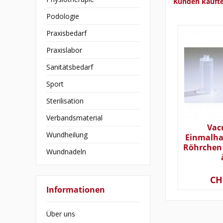
Kunden kauft
Podologie
Praxisbedarf
Praxislabor
Sanitätsbedarf
Sport
Sterilisation
Verbandsmaterial
Vac
Wundheilung
Einmalhal
Röhrchen
Wundnadeln
CH
Informationen
Über uns