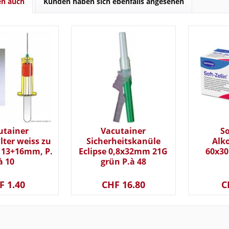
en auch
Kunden haben sich ebenfalls angesehen
utainer
Vacutainer
So
ter weiss zu
Sicherheitskanüle
Alk
 13+16mm, P.
Eclipse 0,8x32mm 21G
60x3
à 10
grün P.à 48
F 1.40
CHF 16.80
C