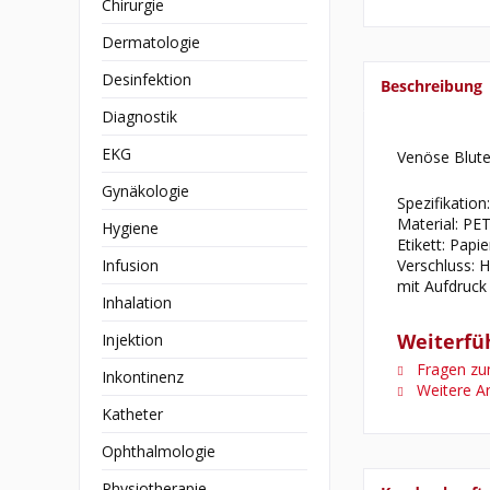
Chirurgie
Dermatologie
Desinfektion
Beschreibung
Diagnostik
EKG
Venöse Blute
Gynäkologie
Spezifikation
Material: PE
Hygiene
Etikett: Papie
Infusion
Verschluss:
mit Aufdruck
Inhalation
Weiterfü
Injektion
Fragen zum
Inkontinenz
Weitere Ar
Katheter
Ophthalmologie
Physiotherapie