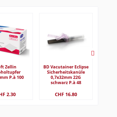
ft Zellin
BD Vacutainer Eclipse
Vacuta
oholtupfer
Sicherheitskanüle
H
0mm P.à 100
0,7x32mm 22G
100x
schwarz P.à 48
HF 2.30
CHF 16.80