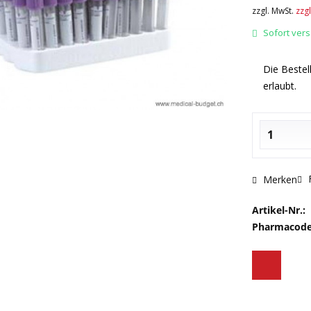
zzgl. MwSt.
zzg
Sofort versa
Die Bestell
erlaubt.
F
Merken
Artikel-Nr.:
Pharmacode