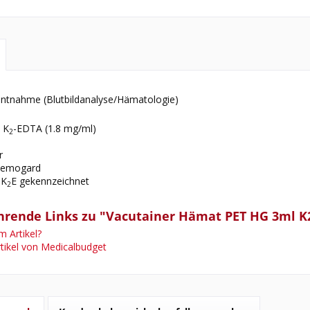
ntnahme (Blutbildanalyse/Hämatologie)
: K
-EDTA (1.8 mg/ml)
2
T
r
 Hemogard
 K
E gekennzeichnet
2
hrende Links zu "Vacutainer Hämat PET HG 3ml K2-
 Artikel?
tikel von Medicalbudget