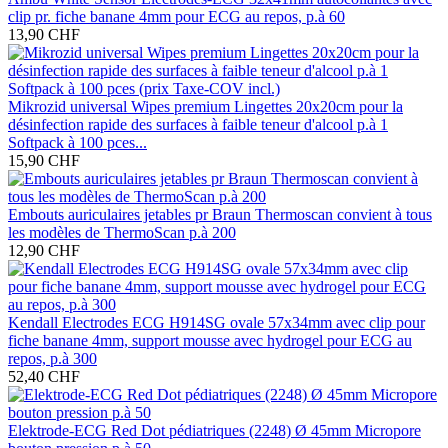
clip pr. fiche banane 4mm pour ECG au repos, p.à 60
13,90 CHF
Mikrozid universal Wipes premium Lingettes 20x20cm pour la
désinfection rapide des surfaces à faible teneur d'alcool p.à 1
Softpack à 100 pces...
15,90 CHF
Embouts auriculaires jetables pr Braun Thermoscan convient à tous
les modèles de ThermoScan p.à 200
12,90 CHF
Kendall Electrodes ECG H914SG ovale 57x34mm avec clip pour
fiche banane 4mm, support mousse avec hydrogel pour ECG au
repos, p.à 300
52,40 CHF
Elektrode-ECG Red Dot pédiatriques (2248) Ø 45mm Micropore