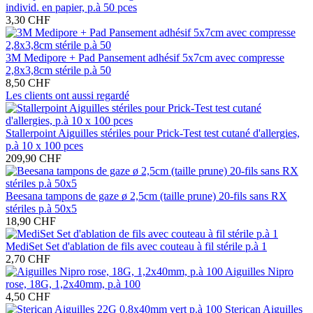
individ. en papier, p.à 50 pces
3,30 CHF
3M Medipore + Pad Pansement adhésif 5x7cm avec compresse
2,8x3,8cm stérile p.à 50
8,50 CHF
Les clients ont aussi regardé
Stallerpoint Aiguilles stériles pour Prick-Test test cutané d'allergies,
p.à 10 x 100 pces
209,90 CHF
Beesana tampons de gaze ø 2,5cm (taille prune) 20-fils sans RX
stériles p.à 50x5
18,90 CHF
MediSet Set d'ablation de fils avec couteau à fil stérile p.à 1
2,70 CHF
Aiguilles Nipro
rose, 18G, 1,2x40mm, p.à 100
4,50 CHF
Sterican Aiguilles