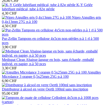
26,80 CHF
K-Y Gelée
lubrifiant médical, tube à 82g stérile
4,30 CHF
Nipro Aiguilles gris
0,4x13mm 27G p.à 100
4,50 CHF
Pur-Zellin Tampons en cellulose 4x5cm non-stériles p.à 1 rl à 500
pces
3,90 CHF
Medispat Clean Abaisse-langue en bois, sans écharde, emballé
individ. en papier, p.à 50 pces
3,30 CHF
Aiguilles
Microlance 3 orange 0,5x25mm 25G p.à 100
6,90 CHF
Distributeur à alcool en verre Oertli 100ml sans inscription
95,00 CHF