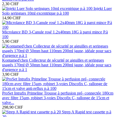
2,30 CHF
Injekt Luer
Solo seringues 10ml excentrique p.à 100
14,90 CHF
Microlance BD 3-Canule rosé 1.2x40mm 18G à paroi mince P.à
100
5,90 CHF
Kontamed'chen Collecteur de sécurité pr aiguilles et seringues
usagés 170ml Ø 50mm haut 110mm 200ml jaune, idéale pour sacs
d'urgence p.à 1
3,90 CHF
ProSet Intrafix Primeline Trousse à perfusion pré- connectée 180cm
avec filtre 15µm, robinet 3-voies Discofix C, rallonge de 15cm et
valve...
298,90 CHF
Strep A Rapid test cassette p.à
20