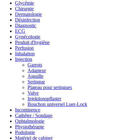
Glycémie
Chirurgie
Dermatologie
Désinfection
Diagnostic
ECG
Gynécologie
Produit d'hygiène
Perfusion
Inhalation
Injection
Garrots
Adapteur
Aiguille
Seringue
Plateau pour seringues
Valve
Injektionspflaster
Bouchon universel Luer-Lock
Incontinence
Cathéter / Sondage
Ophtalmologie
Physiothérapie
Podologie
Matériel de cabinet