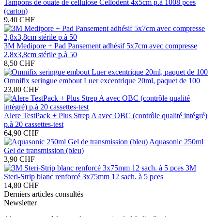
Tampons de ouate de cellulose Cellodent 4x5cm p.à 1008 pces
(carton)
9,40 CHF
3M Medipore + Pad Pansement adhésif 5x7cm avec compresse
2,8x3,8cm stérile p.à 50
8,50 CHF
Omnifix seringue embout Luer excentrique 20ml, paquet de 100
23,00 CHF
Alere TestPack + Plus Strep A avec OBC (contrôle qualité intégré)
p.à 20 cassettes-test
64,90 CHF
Aquasonic 250ml
Gel de transmission (bleu)
3,90 CHF
3M
Steri-Strip blanc renforcé 3x75mm 12 sach. à 5 pces
14,80 CHF
Derniers articles consultés
Newsletter