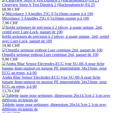
Clearview Strep A Test Dipstick 2 (Rachenabstrich) P.à 25
68,90 CHF
Microlance 3 Aiguilles 25G 0,5x16mm orange p.à 100
7,90 CHF
Injekt seringues de précision à 2 pièces, à usage unique, 2ml, centré
avec Luer-Lock, paquet de 100
19,90 CHF
Omnifix seringue embout Luer centrique 2ml, paquet de 100
9,90 CHF
Ambu Blue Sensor Electrodes-ECG type SU-00-A pour fiche
banane 4mm,support en mousse PE imperméable 34x33mm, pour
ECG au repos, p.à 60
13,70 CHF
Tablette jaune pour seringues, dimensions 26x14.5cm 2,1cm avec
différents récipients de