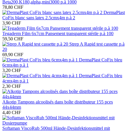
Beta200,K180,alpha,mini3000 p.à 1000
78,80 CHF
DermaPlast
CoFix blanc sans latex 2.5cmx4m p.à 2
3,90 CHF
Tegaderm Film 6x7cm Pansement transparent stérile p.à 100
59,50 CHF
Strep A Rapid test cassette p.à
20
69,90 CHF
DermaPlast CoFix bleu
6cmx4m p.à 1
3,20 CHF
DermaPlast CoFix bleu
4cmx4m p.à 1
2,30 CHF
Alkotip Tampons alcoolisés dans boîte distributeur 155 pces
44x44mm
4,40 CHF
Softaman ViscoRub 500ml Hände-Desinfektionsmittel mit