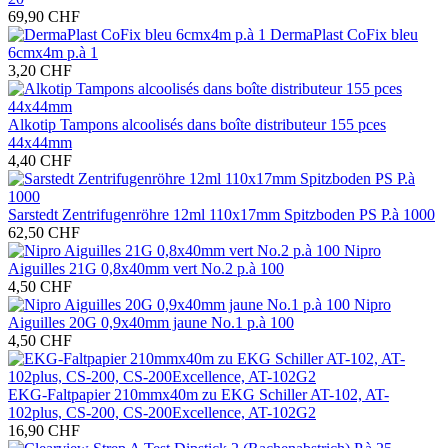
69,90 CHF
DermaPlast CoFix bleu
6cmx4m p.à 1
3,20 CHF
Alkotip Tampons alcoolisés dans boîte distributeur 155 pces
44x44mm
4,40 CHF
Sarstedt Zentrifugenröhre 12ml 110x17mm Spitzboden PS P.à 1000
62,50 CHF
Nipro
Aiguilles 21G 0,8x40mm vert No.2 p.à 100
4,50 CHF
Nipro
Aiguilles 20G 0,9x40mm jaune No.1 p.à 100
4,50 CHF
EKG-Faltpapier 210mmx40m zu EKG Schiller AT-102, AT-
102plus, CS-200, CS-200Excellence, AT-102G2
16,90 CHF