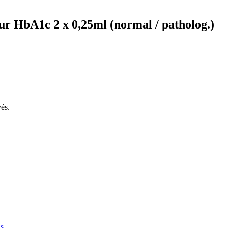
ur HbA1c 2 x 0,25ml (normal / patholog.)
és.
us