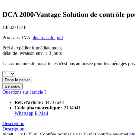
DCA 2000/Vantage Solution de contrôle po
145,00 CHF
Prix sans TVA
plus frais de port
Prêt à expédier immédiatement,
délai de livraison env. 1-3 jours
La commande de nos articles n'est pas autorisée pour les ménages priv
Dans le panier
Se souv.
Questions sur l'article ?
Réf. d'article :
34737644
Code pharmaceutique :
2134041
Whatsapp
E-Mail
Description
Description
Inhalt : 1 x 0,25 ml Contrôle normal 1 x 0,25 ml Contrôle anormal
pl