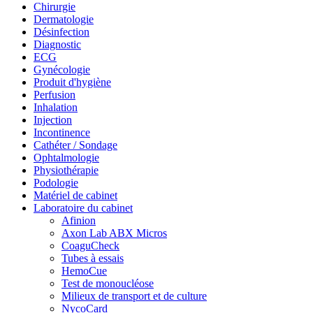
Chirurgie
Dermatologie
Désinfection
Diagnostic
ECG
Gynécologie
Produit d'hygiène
Perfusion
Inhalation
Injection
Incontinence
Cathéter / Sondage
Ophtalmologie
Physiothérapie
Podologie
Matériel de cabinet
Laboratoire du cabinet
Afinion
Axon Lab ABX Micros
CoaguCheck
Tubes à essais
HemoCue
Test de monoucléose
Milieux de transport et de culture
NycoCard