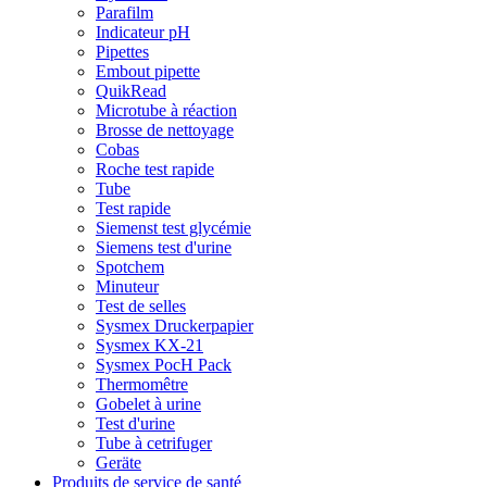
Parafilm
Indicateur pH
Pipettes
Embout pipette
QuikRead
Microtube à réaction
Brosse de nettoyage
Cobas
Roche test rapide
Tube
Test rapide
Siemenst test glycémie
Siemens test d'urine
Spotchem
Minuteur
Test de selles
Sysmex Druckerpapier
Sysmex KX-21
Sysmex PocH Pack
Thermomêtre
Gobelet à urine
Test d'urine
Tube à cetrifuger
Geräte
Produits de service de santé