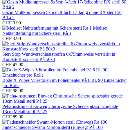
Gazin Mullkompressen 5x5cm 8-fach 17-fädig ohne RX steril 50
Btl.à 2
CHF 9.90
Mediset
Nahtentfernung mit Schere steril P.à 1
CHF 3.90
Steri Strip Wundverschlussstreifen 6x75mm weiss verstärkt in
Kunststoffbox steril P.à 50x3
CHF 42.90
Bode X-Wipes Vliesrollen im Folienbeutel P.à 6 Rl. 90 Einzeltücher
pro Rolle
CHF 98.90
Peha-instrument Einweg Chirurgische Schere spitz/spitz gerade
13cm Metall steril P.à 25
CHF 89.90
Fadenschneider Swann-Morton steril (Einweg) P.à 100