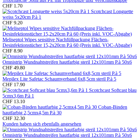
Tropfflasche 50ml aus PE mit Tropfspitze und Verschlusskappe
CHF 1.70
Scotchcast Longuette
weiss 5x20cm P.à 1
CHF 9.20
Meliseptol Wipes sensitive Nachfüllpackung Flächen-
Desinfektionstücher 15,2x20cm P.à 60 (Preis inkl. VOC-Abgabe)
CHF 8.90
Omnistrip Wundnahtstreifen hautfarbig steril 12x101mm P.à 50x6
CHF 49.80
Mepilex Lite Safetac Schaumverband 6x8,5cm steril P.à 5
CHF 17.90
Scotchcast Softcast blau
5cmx3,6m P.à 1
CHF 13.10
Coban-Binden
hautfarbig 2,5cmx4,5m P.à 30
CHF 32.30
Kunden haben sich ebenfalls angesehen
Omnistrip Wundnahtstreifen hautfarbig steril 12x101mm P.à 50x6