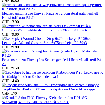
CHF 49.80
Mediset anatomische Einweg Pinzette 12.5cm steril spitz geriffelt
Kunststoff grau P.à 25
CHF 13.90
Omnistrip Wundnahtstreifen htf. steril 6x38mm 50 Btl.à 6
CHF 79.80
Leukoplast Wound Closure Strip 6x75mm beige P.à 50x3
CHF 39.80
Peha-instrument Einweg Iris-Schere gerade 11,5cm Metall steril P.à
25
CHF 79.50
Leukotape K
hautfarbig 5mx5cm Klebebinden P.à 1
CHF 14.40
Tropfflasche 50ml aus PE mit Tropfspitze und Verschlusskappe
CHF 1.70