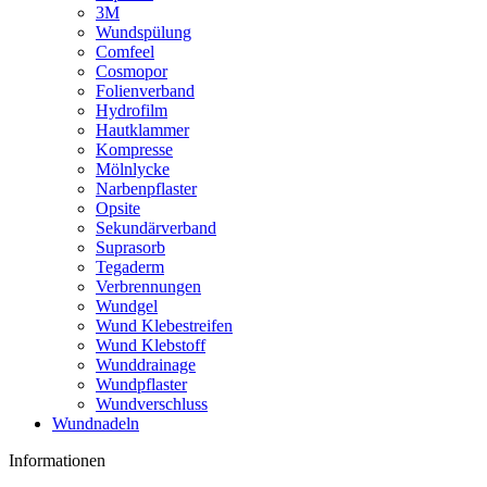
3M
Wundspülung
Comfeel
Cosmopor
Folienverband
Hydrofilm
Hautklammer
Kompresse
Mölnlycke
Narbenpflaster
Opsite
Sekundärverband
Suprasorb
Tegaderm
Verbrennungen
Wundgel
Wund Klebestreifen
Wund Klebstoff
Wunddrainage
Wundpflaster
Wundverschluss
Wundnadeln
Informationen