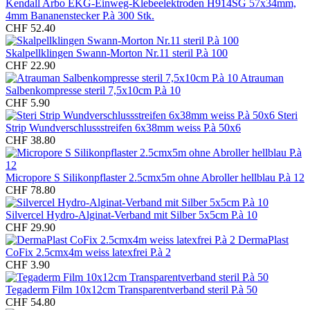
Kendall Arbo EKG-Einweg-Klebeelektroden H914SG 57x34mm,
4mm Bananenstecker P.à 300 Stk.
CHF 52.40
Skalpellklingen Swann-Morton Nr.11 steril P.à 100
CHF 22.90
Atrauman
Salbenkompresse steril 7,5x10cm P.à 10
CHF 5.90
Steri
Strip Wundverschlussstreifen 6x38mm weiss P.à 50x6
CHF 38.80
Micropore S Silikonpflaster 2.5cmx5m ohne Abroller hellblau P.à 12
CHF 78.80
Silvercel Hydro-Alginat-Verband mit Silber 5x5cm P.à 10
CHF 29.90
DermaPlast
CoFix 2.5cmx4m weiss latexfrei P.à 2
CHF 3.90
Tegaderm Film 10x12cm Transparentverband steril P.à 50
CHF 54.80