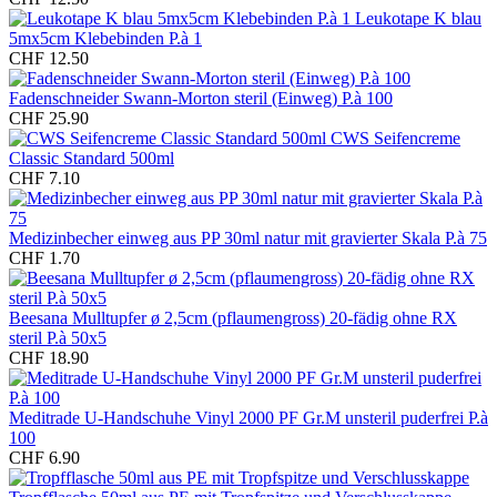
Leukotape K blau
5mx5cm Klebebinden P.à 1
CHF 12.50
Fadenschneider Swann-Morton steril (Einweg) P.à 100
CHF 25.90
CWS Seifencreme
Classic Standard 500ml
CHF 7.10
Medizinbecher einweg aus PP 30ml natur mit gravierter Skala P.à 75
CHF 1.70
Beesana Mulltupfer ø 2,5cm (pflaumengross) 20-fädig ohne RX
steril P.à 50x5
CHF 18.90
Meditrade U-Handschuhe Vinyl 2000 PF Gr.M unsteril puderfrei P.à
100
CHF 6.90