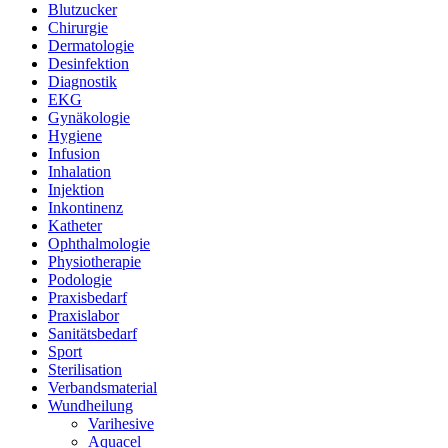
Blutzucker
Chirurgie
Dermatologie
Desinfektion
Diagnostik
EKG
Gynäkologie
Hygiene
Infusion
Inhalation
Injektion
Inkontinenz
Katheter
Ophthalmologie
Physiotherapie
Podologie
Praxisbedarf
Praxislabor
Sanitätsbedarf
Sport
Sterilisation
Verbandsmaterial
Wundheilung
Varihesive
Aquacel