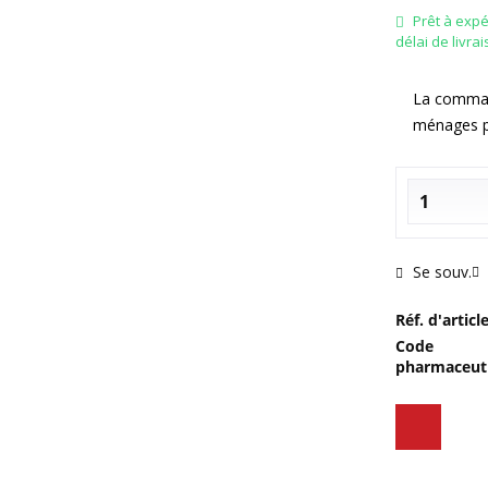
Prêt à exp
délai de livra
La command
ménages p
Se souv.
Réf. d'article
Code
pharmaceuti