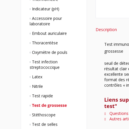
Indicateur (pH)
Accessoire pour
laboratoire
Description
Embout auriculaire
Thoracentèse
Test immunol
grossesse
Oxymètre de pouls
Test infection
seuil de déte
streptococcique
résultat clai
excellente sen
Latex
format des rés
contrôles « i
Nitrile
Test rapide
Liens sup
Test de grossesse
test"
Questions s
Stéthoscope
Autres art
Test de selles