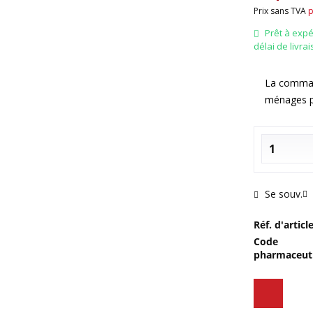
Prix sans TVA
p
Prêt à exp
délai de livra
La command
ménages p
Se souv.
Réf. d'article
Code
pharmaceuti