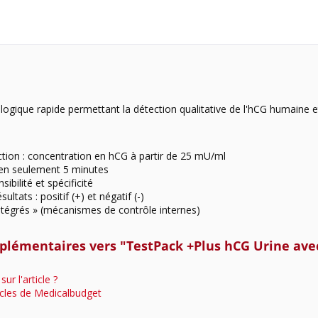
ogique rapide permettant la détection qualitative de l'hCG humaine e
ction : concentration en hCG à partir de 25 mU/ml
r en seulement 5 minutes
sibilité et spécificité
ultats : positif (+) et négatif (-)
ntégrés » (mécanismes de contrôle internes)
plémentaires vers "TestPack +Plus hCG Urine avec
ur l'article ?
icles de Medicalbudget