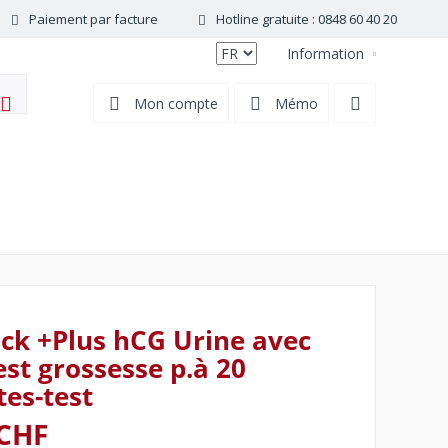
Paiement par facture
Hotline gratuite : 0848 60 40 20
Information
FR
Mon compte
Mémo
ck +Plus hCG Urine avec
st grossesse p.à 20
tes-test
 CHF