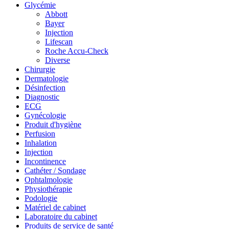
Glycémie
Abbott
Bayer
Injection
Lifescan
Roche Accu-Check
Diverse
Chirurgie
Dermatologie
Désinfection
Diagnostic
ECG
Gynécologie
Produit d'hygiène
Perfusion
Inhalation
Injection
Incontinence
Cathéter / Sondage
Ophtalmologie
Physiothérapie
Podologie
Matériel de cabinet
Laboratoire du cabinet
Produits de service de santé