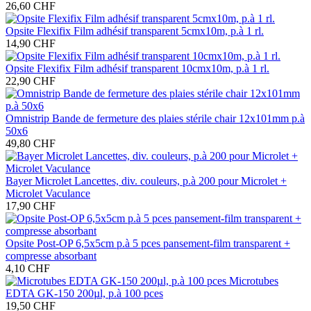
26,60 CHF
Opsite Flexifix Film adhésif transparent 5cmx10m, p.à 1 rl.
14,90 CHF
Opsite Flexifix Film adhésif transparent 10cmx10m, p.à 1 rl.
22,90 CHF
Omnistrip Bande de fermeture des plaies stérile chair 12x101mm p.à
50x6
49,80 CHF
Bayer Microlet Lancettes, div. couleurs, p.à 200 pour Microlet +
Microlet Vaculance
17,90 CHF
Opsite Post-OP 6,5x5cm p.à 5 pces pansement-film transparent +
compresse absorbant
4,10 CHF
Microtubes
EDTA GK-150 200µl, p.à 100 pces
19,50 CHF