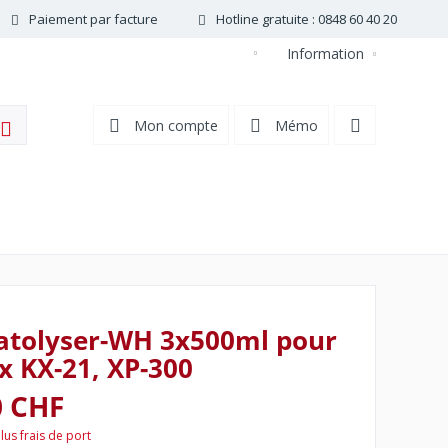
Paiement par facture
Hotline gratuite : 0848 60 40 20
Information
FR
Mon compte
Mémo
atolyser-WH 3x500ml pour
 KX-21, XP-300
0 CHF
lus frais de port