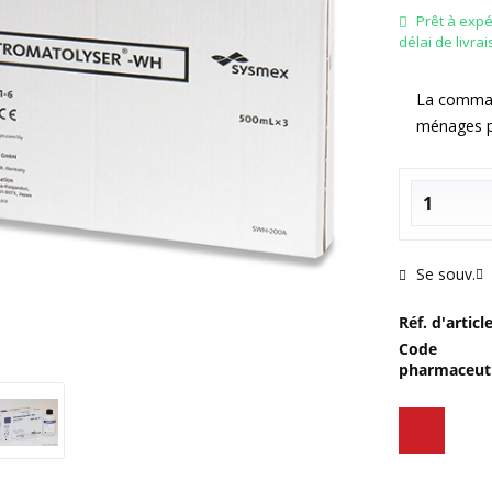
Prêt à exp
délai de livra
La command
ménages p
Se souv.
Réf. d'article
Code
pharmaceuti