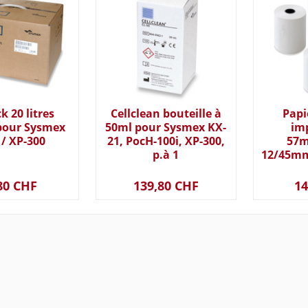
k 20 litres
Cellclean bouteille à
Papi
pour Sysmex
50ml pour Sysmex KX-
im
/ XP-300
21, PocH-100i, XP-300,
57
p.à 1
12/45mm
KX-21/F
3
80 CHF
139,80 CHF
14