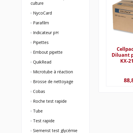
culture
NycoCard
Parafilm
Indicateur pH
Pipettes
Cellpac
Embout pipette
Diluant 
KX-21
QuikRead
Microtube à réaction
88,
Brosse de nettoyage
Cobas
Roche test rapide
Tube
Test rapide
Siemenst test glycémie