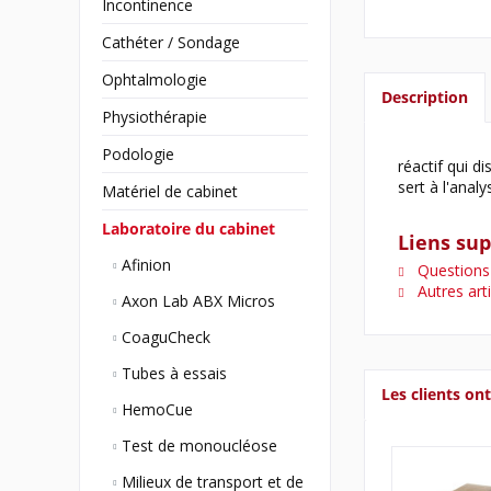
Incontinence
Cathéter / Sondage
Ophtalmologie
Description
Physiothérapie
Podologie
réactif qui d
sert à l'anal
Matériel de cabinet
Laboratoire du cabinet
Liens su
Afinion
Questions s
Autres art
Axon Lab ABX Micros
CoaguCheck
Tubes à essais
Les clients on
HemoCue
Test de monoucléose
Milieux de transport et de