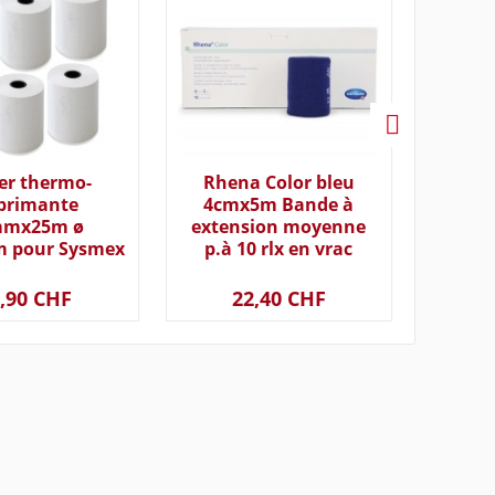
er thermo-
Rhena Color bleu
Medi 7
primante
4cmx5m Bande à
médic
mmx25m ø
extension moyenne
jours 
 pour Sysmex
p.à 10 rlx en vrac
800/K1000/XP-
00 p.à 5
,90 CHF
22,40 CHF