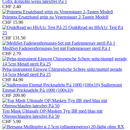
Cofix 4cmx4m weiss latexfrei P.à 1
CHF 2.40
Prämeta Ersatzband grün zu Venenstauer 2-Tasten Modell
CHF 15.90
QuikRead go HbA1c Test P.à
25
CHF 131.50
MediSet Fadenentfernungs-Set mit Fadenmesser steril P.à 1
CHF 2.70
Peha-instrument Einweg Chirurgische Schere spitz/stumpf gerade
14,5cm Metall steril P.à 25
CHF 84.90
Stallerpoint
Einmal Pricknadeln P.à 1000 (100x10)
CHF 209.90
Top Mask Ultrasafe OP-Masken Typ IIR med blau mit
Ohrenschlaufen latexfrei P.à 50
CHF 5.90