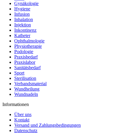
Gynäkologie
Hygiene
Infusion
Inhalation
Injektion
Inkontinenz
Katheter
Ophthalmologie
Physiotherapie
Podologie
Praxisbedarf
Praxislabor
Sanitätsbedarf
Sport
Sterilisation
Verbandsmaterial
Wundheilung
Wundnadeln
Informationen
Über uns
Kontakt
Versand und Zahlungsbedingungen
Datenschutz