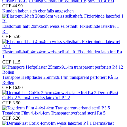
Opsite Post-Op Transp.verband m.Wundaufl. 6,5x5cm P.à 100
CHF 44.90
Kunden haben sich ebenfalls angesehen
Elastomull-haft 20mx6cm weiss selbsthaft. Fixierbinde latexfrei 1
Rl.
CHF 5.50
Elastomull-haft 4mx4cm weiss selbsthaft. Fixierbinden latexfrei P.à
1
CHF 1.15
Transpore Heftpflaster 25mmx9,14m transparent perforiert P.à 12
Rollen
CHF 16.90
DermaPlast
CoFix 2.5cmx4m weiss latexfrei P.à 2
CHF 3.90
Tegaderm Film 4.4x4.4cm Transparentverband steril P.à 5
CHF 6.20
DermaPlast