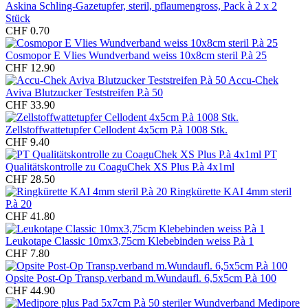
Askina Schling-Gazetupfer, steril, pflaumengross, Pack à 2 x 2
Stück
CHF 0.70
Cosmopor E Vlies Wundverband weiss 10x8cm steril P.à 25
CHF 12.90
Accu-Chek
Aviva Blutzucker Teststreifen P.à 50
CHF 33.90
Zellstoffwattetupfer Cellodent 4x5cm P.à 1008 Stk.
CHF 9.40
PT
Qualitätskontrolle zu CoaguChek XS Plus P.à 4x1ml
CHF 28.50
Ringkürette KAI 4mm steril
P.à 20
CHF 41.80
Leukotape Classic 10mx3,75cm Klebebinden weiss P.à 1
CHF 7.80
Opsite Post-Op Transp.verband m.Wundaufl. 6,5x5cm P.à 100
CHF 44.90
Medipore