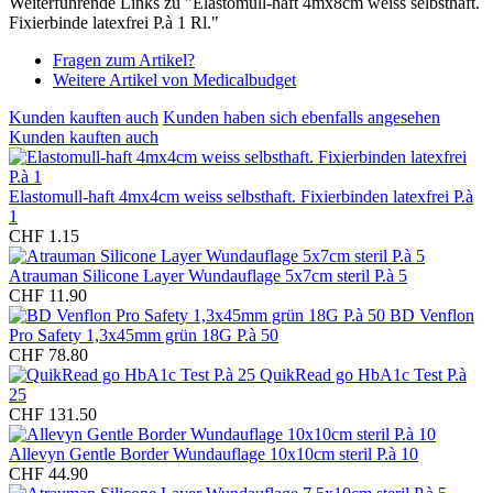
Weiterführende Links zu "Elastomull-haft 4mx8cm weiss selbsthaft.
Fixierbinde latexfrei P.à 1 Rl."
Fragen zum Artikel?
Weitere Artikel von Medicalbudget
Kunden kauften auch
Kunden haben sich ebenfalls angesehen
Kunden kauften auch
Elastomull-haft 4mx4cm weiss selbsthaft. Fixierbinden latexfrei P.à
1
CHF 1.15
Atrauman Silicone Layer Wundauflage 5x7cm steril P.à 5
CHF 11.90
BD Venflon
Pro Safety 1,3x45mm grün 18G P.à 50
CHF 78.80
QuikRead go HbA1c Test P.à
25
CHF 131.50
Allevyn Gentle Border Wundauflage 10x10cm steril P.à 10
CHF 44.90