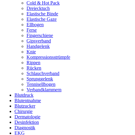
Cold & Hot Pack
Dreiecktuch
Elastische Binde
Elastische Gaze
Ellbogen
Ferse
Fingerschiene
Gipsverband
Handgelenk
Knie
Kompressionsstrümpfe
Rippen
Rücken
Schlauchverband
Sprunggelenk
Tennisellbogen
Verbandklammern
Blutdruck
Blutentnahme
Blutzucker
Chirurgie
Dermatologie
Desinfektion
Diagnostik
EKG