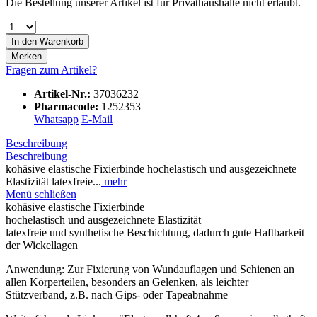
Die Bestellung unserer Artikel ist für Privathaushalte nicht erlaubt.
In den
Warenkorb
Merken
Fragen zum Artikel?
Artikel-Nr.:
37036232
Pharmacode:
1252353
Whatsapp
E-Mail
Beschreibung
Beschreibung
kohäsive elastische Fixierbinde hochelastisch und ausgezeichnete
Elastizität latexfreie...
mehr
Menü schließen
kohäsive elastische Fixierbinde
hochelastisch und ausgezeichnete Elastizität
latexfreie und synthetische Beschichtung, dadurch gute Haftbarkeit
der Wickellagen
Anwendung: Zur Fixierung von Wundauflagen und Schienen an
allen Körperteilen, besonders an Gelenken, als leichter
Stützverband, z.B. nach Gips- oder Tapeabnahme