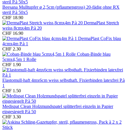
Beesana Mulltupfer ø 2,5cm (pflaumengross) 20-fädig ohne RX
steril P.à 50x5
CHF 18.90
DermaPlast Stretch
weiss 8cmx4m P.à 20
CHF 16.90
DermaPlast CoFix blau
4cmx4m P.à 1
CHF 2.30
Coban-Binde blau
5cmx4,5m 1 Rolle
CHF 1.90
Elastomull-haft 4mx6cm weiss selbsthaft. Fixierbinden latexfrei P.à
1
CHF 1.50
Medispat Clean Holzmundspatel splitterfrei einzeln in Papier
eingesiegelt P.à 50
CHF 3.30