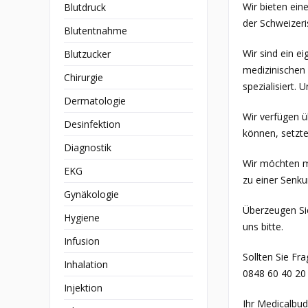
Wir bieten ein
Blutdruck
der Schweizeri
Blutentnahme
Wir sind ein e
Blutzucker
medizinischen 
Chirurgie
spezialisiert.
Dermatologie
Wir verfügen ü
Desinfektion
können, setzte
Diagnostik
Wir möchten mi
EKG
zu einer Senk
Gynäkologie
Überzeugen Sie
Hygiene
uns bitte.
Infusion
Sollten Sie Fr
Inhalation
0848 60 40 20 
Injektion
Ihr Medicalbu