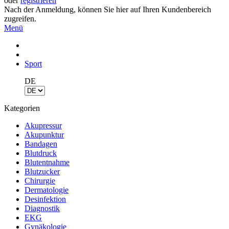
oder
registrieren
Nach der Anmeldung, können Sie hier auf Ihren Kundenbereich
zugreifen.
Menü
Sport
DE
Kategorien
Akupressur
Akupunktur
Bandagen
Blutdruck
Blutentnahme
Blutzucker
Chirurgie
Dermatologie
Desinfektion
Diagnostik
EKG
Gynäkologie