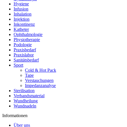
Hygiene
Infusion
Inhalation
Injektion
Inkontinenz
Katheter
Ophthalmologie
Physiotherapie
Podologie
Praxisbedarf
Praxislabor
Sanitätsbedarf
Sport
Cold & Hot Pack
Tape
Verstauchungen
Impedanzanalyse
Sterilisation
Verbandsmaterial
Wundheilung
Wundnadeln
Informationen
Über uns