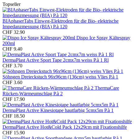
Topseller
BIAphaserTabs Einweg-Elektroden für die Bio- elektrische
Impedanzmessung (BIA) P.à 120
CHF 32.90
Dispo Ice Spray Kältespray
200ml
CHF 9.40
DermaPlast Active Sport Tape 2cmx7m weiss P.à 1 Rl
CHF 3.70
Söhngen Dreieckstuch 96x96cm (136cm) weiss Vlies P.à 1
CHF 3.60
ThermaCare
Rücken-Wärmeumschlag P.à 2
CHF 17.90
DermaPlast Active Kinesiotape hautfarbig 5cmx5m P.à 1
CHF 18.50
DermaPlast Active Hot&Cold Pack 12x29cm mit Fixationshilfe
CHF 15.90