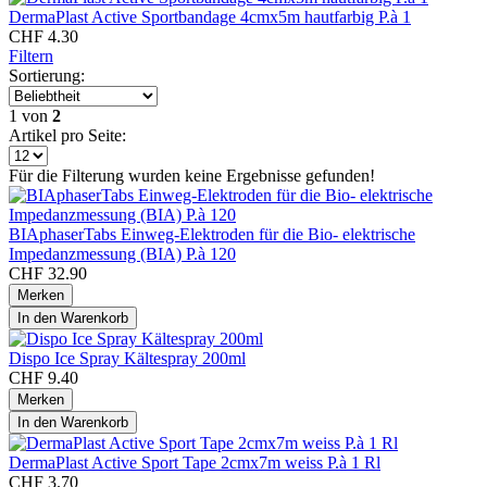
DermaPlast Active Sportbandage 4cmx5m hautfarbig P.à 1
CHF 4.30
Filtern
Sortierung:
1
von
2
Artikel pro Seite:
Für die Filterung wurden keine Ergebnisse gefunden!
BIAphaserTabs Einweg-Elektroden für die Bio- elektrische
Impedanzmessung (BIA) P.à 120
CHF 32.90
Merken
In den
Warenkorb
Dispo Ice Spray Kältespray 200ml
CHF 9.40
Merken
In den
Warenkorb
DermaPlast Active Sport Tape 2cmx7m weiss P.à 1 Rl
CHF 3.70