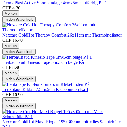
DermaPlast Active Sportbandage 4cmx5m hautfarbig P.à 1
CHF 4.30
Merken
In den
Warenkorb
Nexcare ColdHot Therapy Comfort 26x11cm mit Thermoindikator
CHF 16.40
Merken
In den
Warenkorb
HerbaChaud Kinesio Tape 5mx5cm beige P.à 1
CHF 8.90
Merken
In den
Warenkorb
Leukotape K blau 7.5mx5cm Klebebinden P.à 1
CHF 16.90
Merken
In den
Warenkorb
Nexcare ColdHot Maxi Biogel 195x300mm mit Vlies Schutzhülle
P.à 1