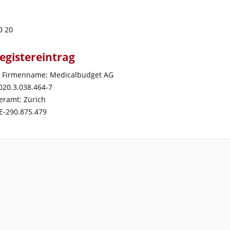
0 20
egistereintrag
r Firmenname: Medicalbudget AG
20.3.038.464-7
eramt: Zürich
E-290.875.479