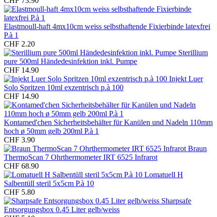
CHF 73.90
Elastmoull-haft 4mx10cm weiss selbsthaftende Fixierbinde latexfrei
P.à 1
CHF 2.20
Sterillium
pure 500ml Händedesinfektion inkl. Pumpe
CHF 14.90
Injekt Luer
Solo Spritzen 10ml exzentrisch p.à 100
CHF 14.90
Kontamed'chen Sicherheitsbehälter für Kanülen und Nadeln 110mm
hoch ø 50mm gelb 200ml P.à 1
CHF 3.90
Braun
ThermoScan 7 Ohrthermometer IRT 6525 Infrarot
CHF 68.90
Lomatuell H
Salbentüll steril 5x5cm P.à 10
CHF 5.80
Sharpsafe
Entsorgungsbox 0.45 Liter gelb/weiss