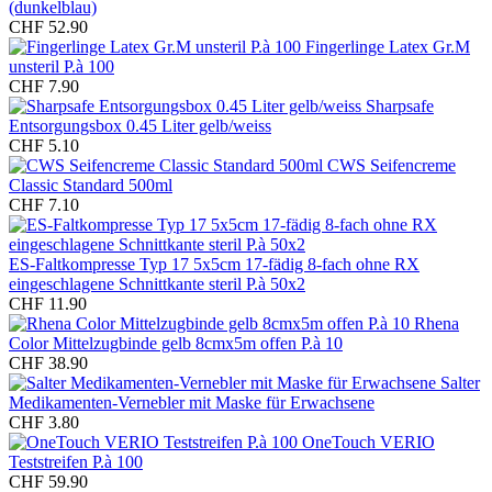
(dunkelblau)
CHF 52.90
Fingerlinge Latex Gr.M
unsteril P.à 100
CHF 7.90
Sharpsafe
Entsorgungsbox 0.45 Liter gelb/weiss
CHF 5.10
CWS Seifencreme
Classic Standard 500ml
CHF 7.10
ES-Faltkompresse Typ 17 5x5cm 17-fädig 8-fach ohne RX
eingeschlagene Schnittkante steril P.à 50x2
CHF 11.90
Rhena
Color Mittelzugbinde gelb 8cmx5m offen P.à 10
CHF 38.90
Salter
Medikamenten-Vernebler mit Maske für Erwachsene
CHF 3.80
OneTouch VERIO
Teststreifen P.à 100
CHF 59.90