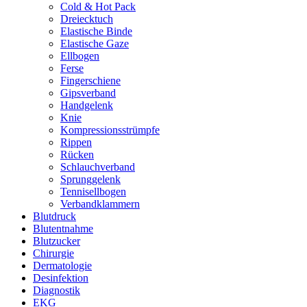
Cold & Hot Pack
Dreiecktuch
Elastische Binde
Elastische Gaze
Ellbogen
Ferse
Fingerschiene
Gipsverband
Handgelenk
Knie
Kompressionsstrümpfe
Rippen
Rücken
Schlauchverband
Sprunggelenk
Tennisellbogen
Verbandklammern
Blutdruck
Blutentnahme
Blutzucker
Chirurgie
Dermatologie
Desinfektion
Diagnostik
EKG