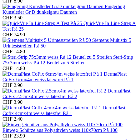
CHF 8.90
Fingerling
Kunstleder Gr.D dunkelgrau Daumen
CHF 3.50
QuickVue In-Line Strep A
Test P.à 25
CHF 74.90
Siemens Multistix 5
Urinteststreifen P.à 50
CHF 14.80
Steri-Strip
75x3mm weiss P.à 12 Beutel zu 5 Streifen
CHF 14.80
DermaPlast
CoFix 6cmx4m weiss latexfrei P.à 1
CHF 2.90
DermaPlast
CoFix 2.5cmx4m weiss latexfrei P.à 2
CHF 3.90
DermaPlast
Cofix 4cmx4m weiss latexfrei P.à 1
CHF 2.40
Einweg-Schürze aus Polyäthylen weiss 110x70cm P.à 100
CHF 23.90