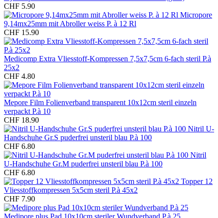
CHF 5.90
Micropore
9,14mx25mm mit Abroller weiss P. à 12 Rl
CHF 15.90
Medicomp Extra Vliesstoff-Kompressen 7,5x7,5cm 6-fach steril P.à
25x2
CHF 4.80
Mepore Film Folienverband transparent 10x12cm steril einzeln
verpackt P.à 10
CHF 18.90
Nitril U-
Handschuhe Gr.S puderfrei unsteril blau P.à 100
CHF 6.80
Nitril
U-Handschuhe Gr.M puderfrei unsteril blau P.à 100
CHF 6.80
Topper 12
Vliesstoffkompressen 5x5cm steril P.à 45x2
CHF 7.90
Medipore plus Pad 10x10cm steriler Wundverband P.à 25