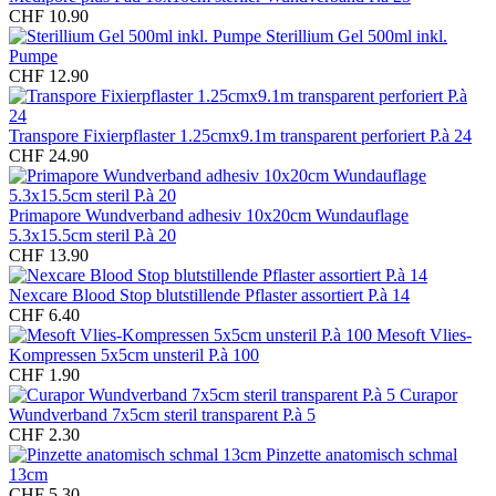
CHF 10.90
Sterillium Gel 500ml inkl.
Pumpe
CHF 12.90
Transpore Fixierpflaster 1.25cmx9.1m transparent perforiert P.à 24
CHF 24.90
Primapore Wundverband adhesiv 10x20cm Wundauflage
5.3x15.5cm steril P.à 20
CHF 13.90
Nexcare Blood Stop blutstillende Pflaster assortiert P.à 14
CHF 6.40
Mesoft Vlies-
Kompressen 5x5cm unsteril P.à 100
CHF 1.90
Curapor
Wundverband 7x5cm steril transparent P.à 5
CHF 2.30
Pinzette anatomisch schmal
13cm
CHF 5.30