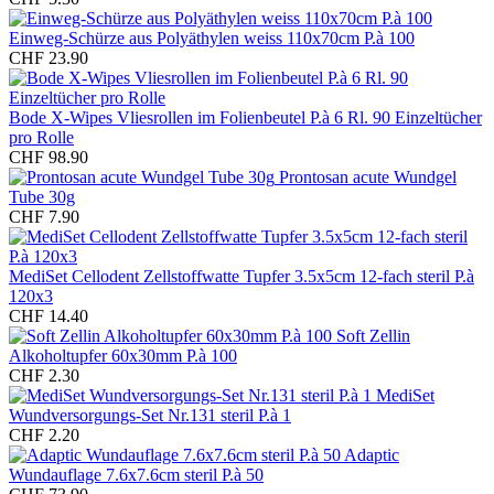
Einweg-Schürze aus Polyäthylen weiss 110x70cm P.à 100
CHF 23.90
Bode X-Wipes Vliesrollen im Folienbeutel P.à 6 Rl. 90 Einzeltücher
pro Rolle
CHF 98.90
Prontosan acute Wundgel
Tube 30g
CHF 7.90
MediSet Cellodent Zellstoffwatte Tupfer 3.5x5cm 12-fach steril P.à
120x3
CHF 14.40
Soft Zellin
Alkoholtupfer 60x30mm P.à 100
CHF 2.30
MediSet
Wundversorgungs-Set Nr.131 steril P.à 1
CHF 2.20
Adaptic
Wundauflage 7.6x7.6cm steril P.à 50