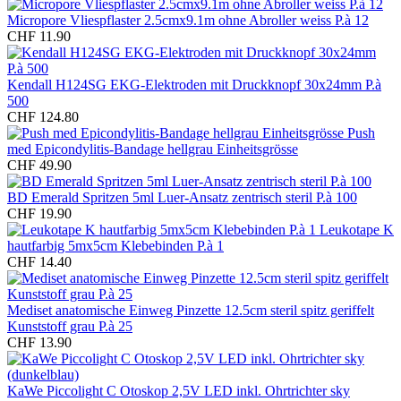
Micropore Vliespflaster 2.5cmx9.1m ohne Abroller weiss P.à 12
CHF 11.90
Kendall H124SG EKG-Elektroden mit Druckknopf 30x24mm P.à
500
CHF 124.80
Push
med Epicondylitis-Bandage hellgrau Einheitsgrösse
CHF 49.90
BD Emerald Spritzen 5ml Luer-Ansatz zentrisch steril P.à 100
CHF 19.90
Leukotape K
hautfarbig 5mx5cm Klebebinden P.à 1
CHF 14.40
Mediset anatomische Einweg Pinzette 12.5cm steril spitz geriffelt
Kunststoff grau P.à 25
CHF 13.90
KaWe Piccolight C Otoskop 2,5V LED inkl. Ohrtrichter sky