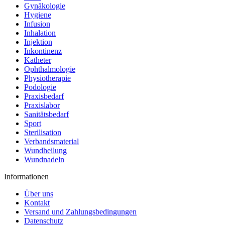
Gynäkologie
Hygiene
Infusion
Inhalation
Injektion
Inkontinenz
Katheter
Ophthalmologie
Physiotherapie
Podologie
Praxisbedarf
Praxislabor
Sanitätsbedarf
Sport
Sterilisation
Verbandsmaterial
Wundheilung
Wundnadeln
Informationen
Über uns
Kontakt
Versand und Zahlungsbedingungen
Datenschutz