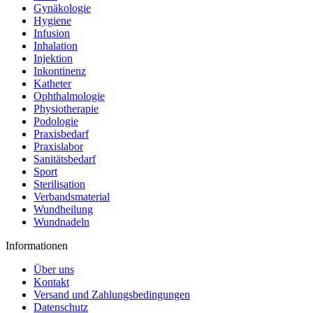
Gynäkologie
Hygiene
Infusion
Inhalation
Injektion
Inkontinenz
Katheter
Ophthalmologie
Physiotherapie
Podologie
Praxisbedarf
Praxislabor
Sanitätsbedarf
Sport
Sterilisation
Verbandsmaterial
Wundheilung
Wundnadeln
Informationen
Über uns
Kontakt
Versand und Zahlungsbedingungen
Datenschutz