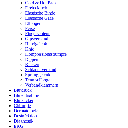
Cold & Hot Pack
Dreiecktuch
Elastische Binde
Elastische Gaze
Ellbogen
Ferse
Fingerschiene
Gipsverband
Handgelenk
Knie
Kompressionsstrümpfe
Rippen
Rücken
Schlauchverband
Sprunggelenk
Tennisellbogen
Verbandklammern
Blutdruck
Blutentnahme
Blutzucker
Chirurgie
Dermatologie
Desinfektion
Diagnostik
EKG