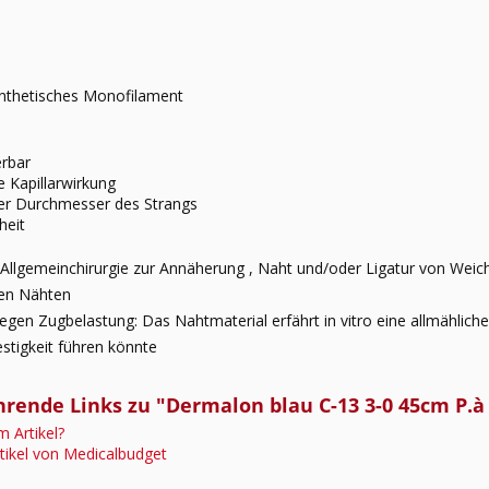
nthetisches Monofilament
erbar
e Kapillarwirkung
er Durchmesser des Strangs
heit
: Allgemeinchirurgie zur Annäherung , Naht und/oder Ligatur von Weic
hen Nähten
gen Zugbelastung: Das Nahtmaterial erfährt in vitro eine allmähliche
estigkeit führen könnte
rende Links zu "Dermalon blau C-13 3-0 45cm P.à 
 Artikel?
tikel von Medicalbudget