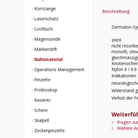
Kornzange
Beschreibung
Laserschutz
Dermalon Sy
Lochtuch
Magensonde
steril
nicht resorbi
Markierstift
monofil, ohn
gleichmässig
Nahtmaterial
Knotensicher
Nylon 6 / 6.6
Operations Management
Indikationen
Pinzette
neurologisc
Proktoskop
Widerstand ge
Verlust der F
Rasierer
Schere
Weiterfüh
Skalpell
Fragen zum
Weitere Ar
Zeckenpinzette