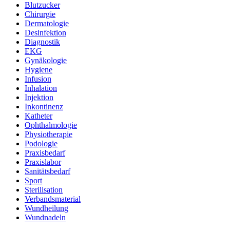
Blutzucker
Chirurgie
Dermatologie
Desinfektion
Diagnostik
EKG
Gynäkologie
Hygiene
Infusion
Inhalation
Injektion
Inkontinenz
Katheter
Ophthalmologie
Physiotherapie
Podologie
Praxisbedarf
Praxislabor
Sanitätsbedarf
Sport
Sterilisation
Verbandsmaterial
Wundheilung
Wundnadeln