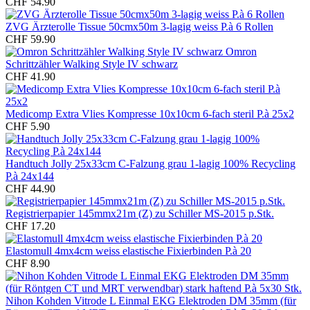
CHF 54.90
ZVG Ärzterolle Tissue 50cmx50m 3-lagig weiss P.à 6 Rollen
CHF 59.90
Omron
Schrittzähler Walking Style IV schwarz
CHF 41.90
Medicomp Extra Vlies Kompresse 10x10cm 6-fach steril P.à 25x2
CHF 5.90
Handtuch Jolly 25x33cm C-Falzung grau 1-lagig 100% Recycling
P.à 24x144
CHF 44.90
Registrierpapier 145mmx21m (Z) zu Schiller MS-2015 p.Stk.
CHF 17.20
Elastomull 4mx4cm weiss elastische Fixierbinden P.à 20
CHF 8.90
Nihon Kohden Vitrode L Einmal EKG Elektroden DM 35mm (für