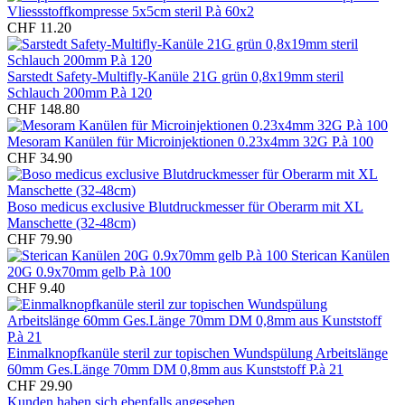
Vliessstoffkompresse 5x5cm steril P.à 60x2
CHF 11.20
Sarstedt Safety-Multifly-Kanüle 21G grün 0,8x19mm steril
Schlauch 200mm P.à 120
CHF 148.80
Mesoram Kanülen für Microinjektionen 0.23x4mm 32G P.à 100
CHF 34.90
Boso medicus exclusive Blutdruckmesser für Oberarm mit XL
Manschette (32-48cm)
CHF 79.90
Sterican Kanülen
20G 0.9x70mm gelb P.à 100
CHF 9.40
Einmalknopfkanüle steril zur topischen Wundspülung Arbeitslänge
60mm Ges.Länge 70mm DM 0,8mm aus Kunststoff P.à 21
CHF 29.90
Kunden haben sich ebenfalls angesehen