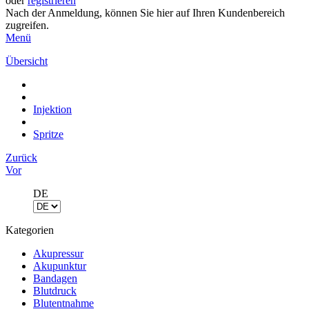
oder
registrieren
Nach der Anmeldung, können Sie hier auf Ihren Kundenbereich
zugreifen.
Menü
Übersicht
Injektion
Spritze
Zurück
Vor
DE
Kategorien
Akupressur
Akupunktur
Bandagen
Blutdruck
Blutentnahme