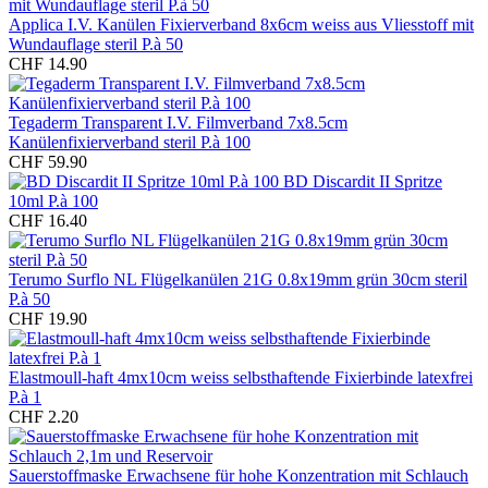
Applica I.V. Kanülen Fixierverband 8x6cm weiss aus Vliesstoff mit
Wundauflage steril P.à 50
CHF 14.90
Tegaderm Transparent I.V. Filmverband 7x8.5cm
Kanülenfixierverband steril P.à 100
CHF 59.90
BD Discardit II Spritze
10ml P.à 100
CHF 16.40
Terumo Surflo NL Flügelkanülen 21G 0.8x19mm grün 30cm steril
P.à 50
CHF 19.90
Elastmoull-haft 4mx10cm weiss selbsthaftende Fixierbinde latexfrei
P.à 1
CHF 2.20
Sauerstoffmaske Erwachsene für hohe Konzentration mit Schlauch