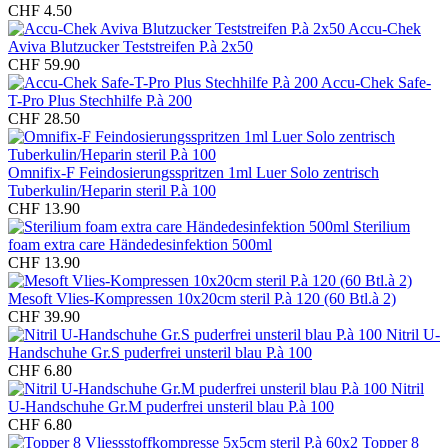
CHF 4.50
Accu-Chek
Aviva Blutzucker Teststreifen P.à 2x50
CHF 59.90
Accu-Chek Safe-
T-Pro Plus Stechhilfe P.à 200
CHF 28.50
Omnifix-F Feindosierungsspritzen 1ml Luer Solo zentrisch
Tuberkulin/Heparin steril P.à 100
CHF 13.90
Sterilium
foam extra care Händedesinfektion 500ml
CHF 13.90
Mesoft Vlies-Kompressen 10x20cm steril P.à 120 (60 Btl.à 2)
CHF 39.90
Nitril U-
Handschuhe Gr.S puderfrei unsteril blau P.à 100
CHF 6.80
Nitril
U-Handschuhe Gr.M puderfrei unsteril blau P.à 100
CHF 6.80
Topper 8