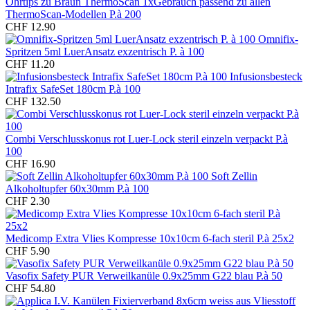
Ohrtips zu Braun ThermoScan 1xGebrauch passend zu allen
ThermoScan-Modellen P.à 200
CHF 12.90
Omnifix-
Spritzen 5ml LuerAnsatz exzentrisch P. à 100
CHF 11.20
Infusionsbesteck
Intrafix SafeSet 180cm P.à 100
CHF 132.50
Combi Verschlusskonus rot Luer-Lock steril einzeln verpackt P.à
100
CHF 16.90
Soft Zellin
Alkoholtupfer 60x30mm P.à 100
CHF 2.30
Medicomp Extra Vlies Kompresse 10x10cm 6-fach steril P.à 25x2
CHF 5.90
Vasofix Safety PUR Verweilkanüle 0.9x25mm G22 blau P.à 50
CHF 54.80