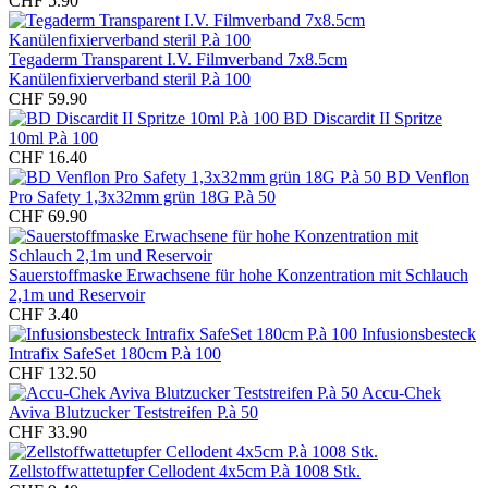
CHF 5.90
Tegaderm Transparent I.V. Filmverband 7x8.5cm
Kanülenfixierverband steril P.à 100
CHF 59.90
BD Discardit II Spritze
10ml P.à 100
CHF 16.40
BD Venflon
Pro Safety 1,3x32mm grün 18G P.à 50
CHF 69.90
Sauerstoffmaske Erwachsene für hohe Konzentration mit Schlauch
2,1m und Reservoir
CHF 3.40
Infusionsbesteck
Intrafix SafeSet 180cm P.à 100
CHF 132.50
Accu-Chek
Aviva Blutzucker Teststreifen P.à 50
CHF 33.90
Zellstoffwattetupfer Cellodent 4x5cm P.à 1008 Stk.