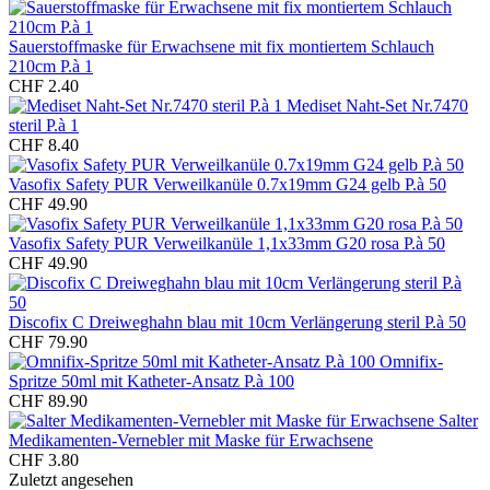
Sauerstoffmaske für Erwachsene mit fix montiertem Schlauch
210cm P.à 1
CHF 2.40
Mediset Naht-Set Nr.7470
steril P.à 1
CHF 8.40
Vasofix Safety PUR Verweilkanüle 0.7x19mm G24 gelb P.à 50
CHF 49.90
Vasofix Safety PUR Verweilkanüle 1,1x33mm G20 rosa P.à 50
CHF 49.90
Discofix C Dreiweghahn blau mit 10cm Verlängerung steril P.à 50
CHF 79.90
Omnifix-
Spritze 50ml mit Katheter-Ansatz P.à 100
CHF 89.90
Salter
Medikamenten-Vernebler mit Maske für Erwachsene
CHF 3.80
Zuletzt angesehen