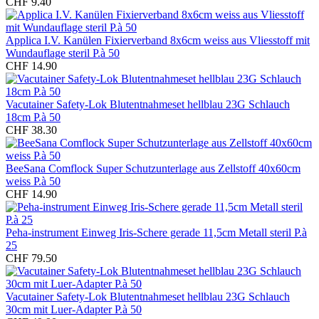
CHF 9.40
Applica I.V. Kanülen Fixierverband 8x6cm weiss aus Vliesstoff mit
Wundauflage steril P.à 50
CHF 14.90
Vacutainer Safety-Lok Blutentnahmeset hellblau 23G Schlauch
18cm P.à 50
CHF 38.30
BeeSana Comflock Super Schutzunterlage aus Zellstoff 40x60cm
weiss P.à 50
CHF 14.90
Peha-instrument Einweg Iris-Schere gerade 11,5cm Metall steril P.à
25
CHF 79.50
Vacutainer Safety-Lok Blutentnahmeset hellblau 23G Schlauch
30cm mit Luer-Adapter P.à 50