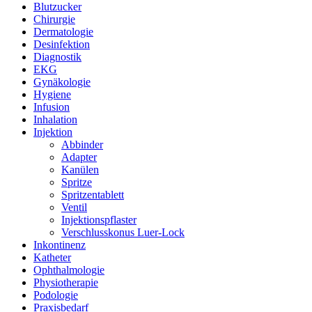
Blutzucker
Chirurgie
Dermatologie
Desinfektion
Diagnostik
EKG
Gynäkologie
Hygiene
Infusion
Inhalation
Injektion
Abbinder
Adapter
Kanülen
Spritze
Spritzentablett
Ventil
Injektionspflaster
Verschlusskonus Luer-Lock
Inkontinenz
Katheter
Ophthalmologie
Physiotherapie
Podologie
Praxisbedarf