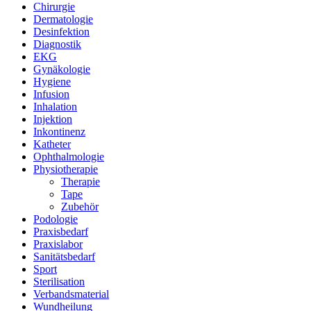
Chirurgie
Dermatologie
Desinfektion
Diagnostik
EKG
Gynäkologie
Hygiene
Infusion
Inhalation
Injektion
Inkontinenz
Katheter
Ophthalmologie
Physiotherapie
Therapie
Tape
Zubehör
Podologie
Praxisbedarf
Praxislabor
Sanitätsbedarf
Sport
Sterilisation
Verbandsmaterial
Wundheilung